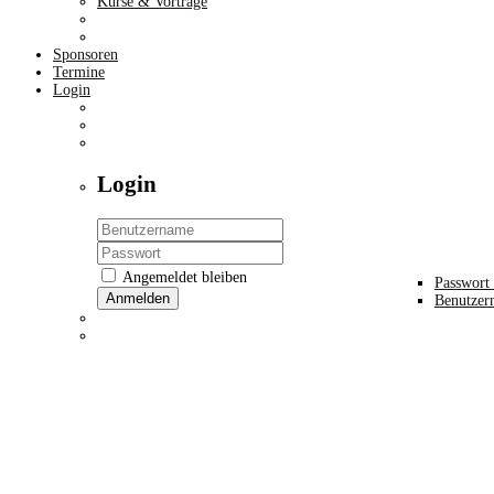
Kurse & Vorträge
Sponsoren
Termine
Login
Login
Angemeldet bleiben
Passwort 
Anmelden
Benutzer