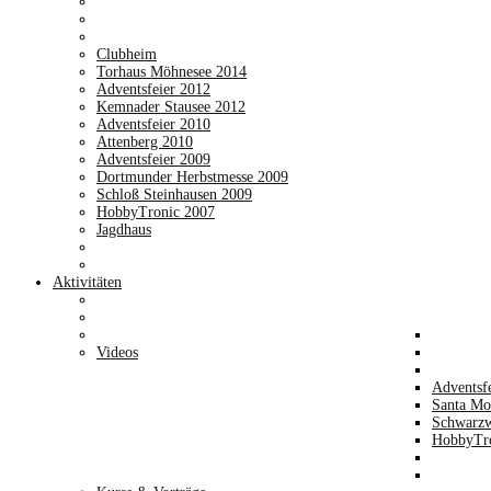
Clubheim
Torhaus Möhnesee 2014
Adventsfeier 2012
Kemnader Stausee 2012
Adventsfeier 2010
Attenberg 2010
Adventsfeier 2009
Dortmunder Herbstmesse 2009
Schloß Steinhausen 2009
HobbyTronic 2007
Jagdhaus
Aktivitäten
Videos
Adventsf
Santa Mo
Schwarzw
HobbyTro