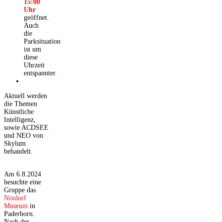
15:00
Uhr
geöffnet.
Auch
die
Parksituation
ist um
diese
Uhrzeit
entspannter.
Aktuell werden
die Themen
Künstliche
Intelligenz,
sowie ACDSEE
und NEO von
Skylum
behandelt.
Am 6.8.2024
besuchte eine
Gruppe das
Nixdorf
Museum
in
Paderborn.
Nach der