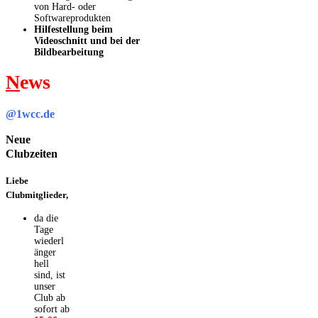
von Hard- oder
Softwareprodukten
Hilfestellung beim
Videoschnitt und bei der
Bildbearbeitung
N
ews
@1wcc.de
Neue
Clubzeiten
Liebe
Clubmitglieder,
da die
Tage
wiederl
änger
hell
sind, ist
unser
Club ab
sofort ab